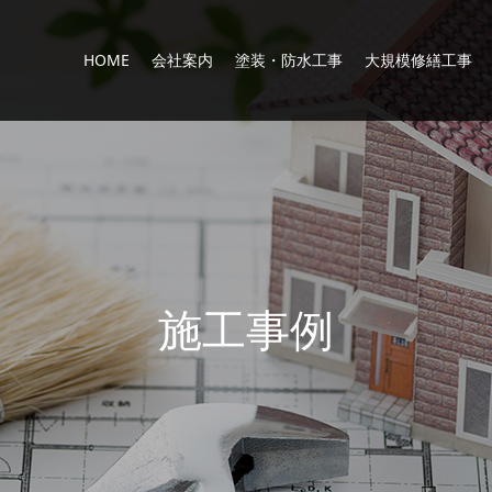
HOME
会社案内
塗装・防水工事
大規模修繕工事
施
工
事
例