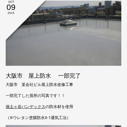
OCT
09
2015
大阪市 屋上防水 一部完了
大阪市 某会社ビル屋上防水改修工事
一部完了した箇所の写真です！！
保土ヶ谷バンデックス
の防水材を使用
（※ウレタン塗膜防水X-1通気工法）