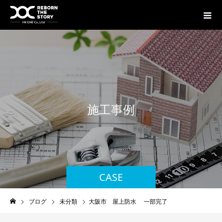
施
工
事
例
CASE
ブログ
未分類
大阪市 屋上防水 一部完了