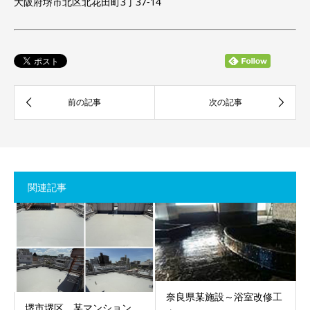
大阪府堺市北区北花田町3丁37-14
関連記事
奈良県某施設～浴室改修工
堺市堺区 某マンション