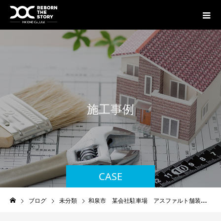
施
工
事
例
CASE
ブログ
未分類
和泉市 某会社駐車場 アスファルト舗装工事