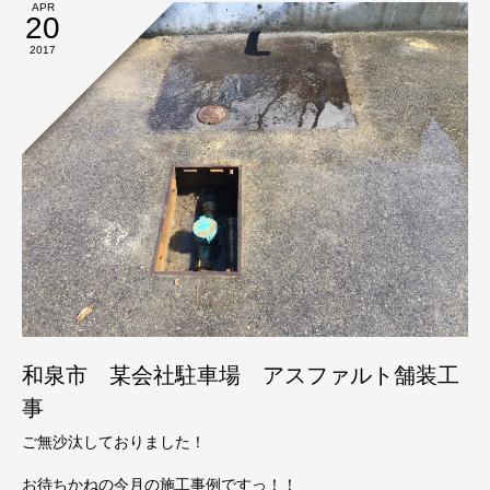
APR
20
2017
和泉市 某会社駐車場 アスファルト舗装工
事
ご無沙汰しておりました！
お待ちかねの今月の施工事例ですっ！！