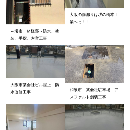
大阪の雨漏りは堺の橋本工
業へっ！！
～堺市 Ｍ様邸～防水、塗
装、手摺、左官工事
大阪市某会社ビル屋上 防
和泉市 某会社駐車場 ア
水改修工事
スファルト舗装工事