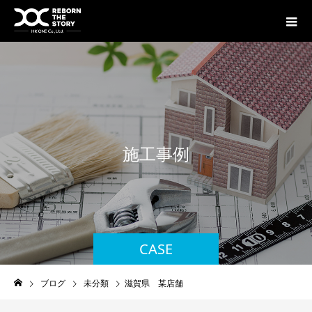
施
工
事
例
CASE
ブログ
未分類
滋賀県 某店舗